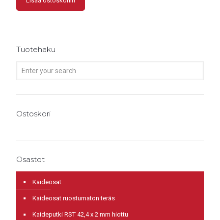
Lisää ostoskoriin
Tuotehaku
Ostoskori
Osastot
Kaideosat
Kaideosat ruostumaton teräs
Kaideputki RST 42,4 x 2 mm hiottu