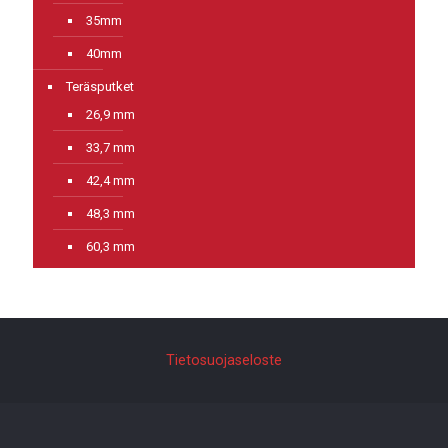
35mm
40mm
Teräsputket
26,9 mm
33,7 mm
42,4 mm
48,3 mm
60,3 mm
Tietosuojaseloste