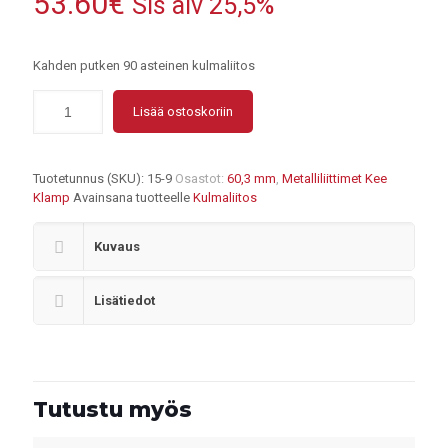
53.60
€
Sis alv 25,5%
Kahden putken 90 asteinen kulmaliitos
Lisää ostoskoriin
Tuotetunnus (SKU):
15-9
Osastot:
60,3 mm
,
Metalliliittimet Kee
Klamp
Avainsana tuotteelle
Kulmaliitos
Kuvaus
Lisätiedot
Tutustu myös