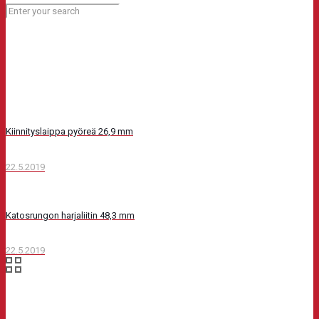
Kiinnityslaippa pyöreä 26,9 mm
22.5.2019
Katosrungon harjaliitin 48,3 mm
22.5.2019