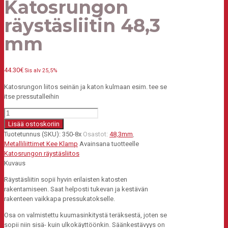
Katosrungon
räystäsliitin 48,3
mm
44.30
€
Sis alv 25,5%
Katosrungon liitos seinän ja katon kulmaan esim. tee se
itse pressutalleihin
Katosrungon
räystäsliitin
Lisää ostoskoriin
48,3
Tuotetunnus (SKU):
350-8x
Osastot:
48,3mm
,
mm
Metalliliittimet Kee Klamp
Avainsana tuotteelle
määrä
Katosrungon räystäsliitos
Kuvaus
Räystäsliitin sopii hyvin erilaisten katosten
rakentamiseen. Saat helposti tukevan ja kestävän
rakenteen vaikkapa pressukatokselle.
Osa on valmistettu kuumasinkitystä teräksestä, joten se
sopii niin sisä- kuin ulkokäyttöönkin. Säänkestävyys on