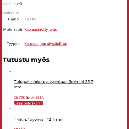
erittäin hyvä.
Lisätiedot
Paino
1.24 kg
Materiaali:
Kuumasinkitty teräs
Tyyppi:
Katosrungon räystäsliitos
Tutustu myös
Tolppakiinnike pystypintaan (kolmio) 33,7
mm
26.70
€
Sis alv 25,5%
Lisää ostoskoriin
T-liitin, ”pyörivä” 42,4 mm