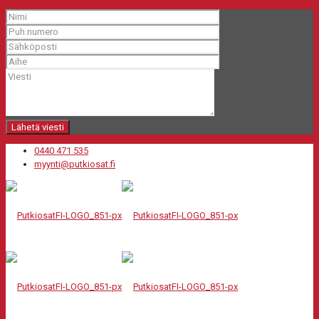
0440 471 535
myynti@putkiosat.fi