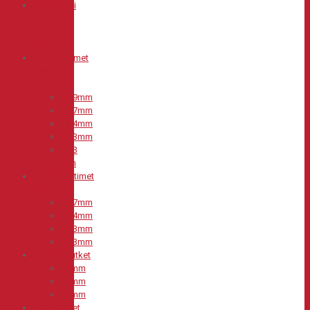
Kaideputki
HST 42,4
x 2 mm
hiottu
Metalliliittimet
Kee
Klamp
26,9mm
33,7mm
42,4mm
48,3mm
60,3
mm
Alumiiniliittimet
Kee Lite
33,7mm
42,4mm
48,3mm
60,3mm
Alumiiniputket
45mm
35mm
40mm
Teräsputket