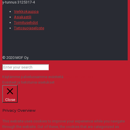
y-tunnus 3125317-4
Verkkokauppa
Asiakastili
Toimitusehdot
Tietosuojaseloste
© 2020 MOF Oy.
Käytämme palvelussamme evästeitä.
Hyväksy
Lue lisää
Evästeet ja tietoturva-asetukset
Close
Privacy Overview
This website uses cookies to improve your experience while you navigate
through the website. Out of these, the cookies that are categorized as