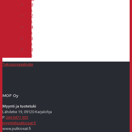
26,9
mm
33,7
mm
42,4
mm
48,3
mm
60,3
mm
Tietosuojaseloste
MOF Oy
Myynti ja tuotetuki
Lähdetie 19, 09120 Karjalohja
P.
044 0471 535
myynti@putkiosat.fi
www.putkiosat.fi