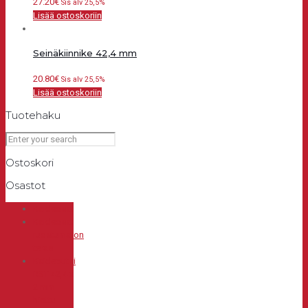
27.20
€
Sis alv 25,5%
Lisää ostoskoriin
Seinäkiinnike 42,4 mm
20.80
€
Sis alv 25,5%
Lisää ostoskoriin
Tuotehaku
Ostoskori
Osastot
Kaideosat
Kaideosat
ruostumaton
teräs
Kaideputki
RST 42,4 x
2 mm
hiottu