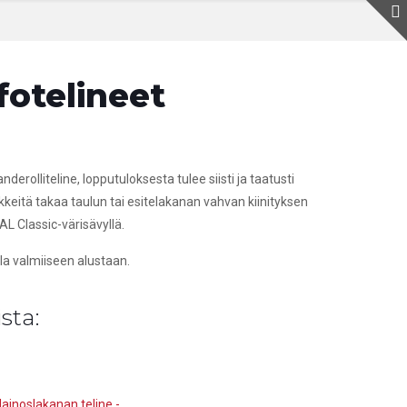
fotelineet
derolliteline, lopputuloksesta tulee siisti ja taatusti
ikkeitä takaa taulun tai esitelakanan vahvan kiinityksen
AL Classic-värisävyllä.
a valmiiseen alustaan.
sta: