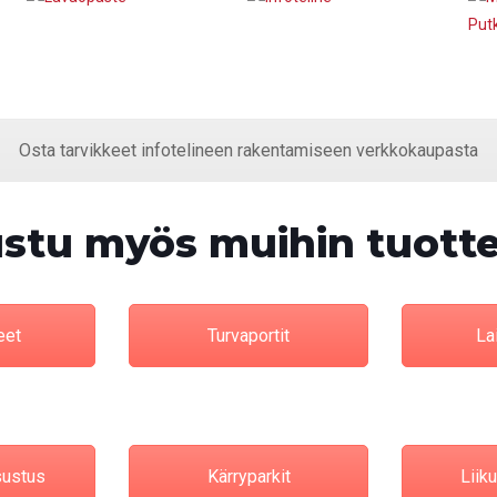
Osta tarvikkeet infotelineen rakentamiseen verkkokaupasta
stu myös muihin tuottei
eet
Turvaportit
Lai
ustus
Kärryparkit
Liik