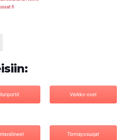
siin:
turiportit
Verkko-ovet
untavälineet
Törmäyssuojat