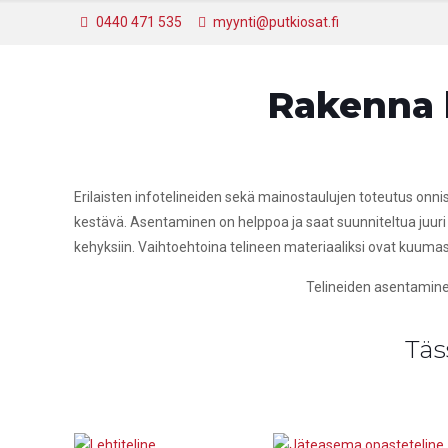
0440 471 535
myynti@putkiosat.fi
Rakenna k
Erilaisten infotelineiden sekä mainostaulujen toteutus onnistuu
kestävä. Asentaminen on helppoa ja saat suunniteltua juuri oi
kehyksiin. Vaihtoehtoina telineen materiaaliksi ovat kuumasi
Telineiden asentamine
Täs