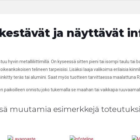
estävät ja näyttävät in
 hyvin metalliliittimillä. On kyseessä sitten pieni tai isompi taulu tai ban
keankokoisen telineen tarpeisiisi. Lisäksi laaja valikoima erilaisia kiinn
nkitty teräs tai alumiini. Saat myös tuotteen tarvittaessa maalattuna R
n paikoilleen onnistu joko tukemalla se maahan tai vaikkapa ruuvaamall
sä muutamia esimerkkejä toteutuksi