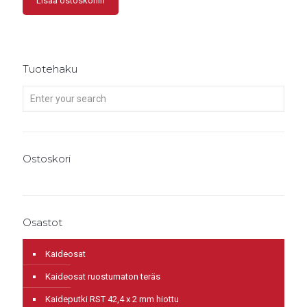
Lisää ostoskoriin
Tuotehaku
Ostoskori
Osastot
Kaideosat
Kaideosat ruostumaton teräs
Kaideputki RST 42,4 x 2 mm hiottu