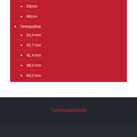
35mm
40mm
Teräsputket
26,9 mm
33,7 mm
42,4 mm
48,3 mm
60,3 mm
Tietosuojaseloste