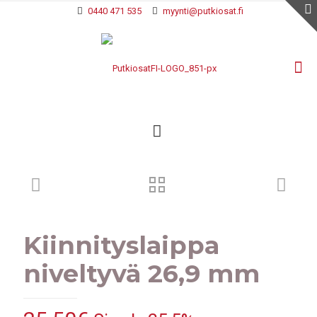
0440 471 535
myynti@putkiosat.fi
Kiinnityslaippa
niveltyvä 26,9 mm