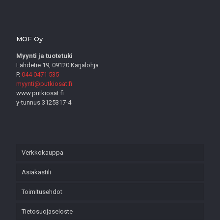
MOF Oy
Myynti ja tuotetuki
Lähdetie 19, 09120 Karjalohja
P.
044 0471 535
myynti@putkiosat.fi
www.putkiosat.fi
y-tunnus 3125317-4
Verkkokauppa
Asiakastili
Toimitusehdot
Tietosuojaseloste