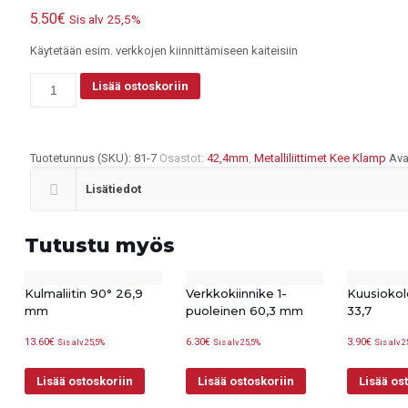
5.50
€
Sis alv 25,5%
Käytetään esim. verkkojen kiinnittämiseen kaiteisiin
Verkkokiinnike
Lisää ostoskoriin
1-
puoleinen
42,4
mm
Tuotetunnus (SKU):
81-7
Osastot:
42,4mm
,
Metalliliittimet Kee Klamp
Ava
määrä
Lisätiedot
Tutustu myös
Kulmaliitin 90° 26,9
Verkkokiinnike 1-
Kuusiokol
mm
puoleinen 60,3 mm
33,7
13.60
€
6.30
€
3.90
€
Sis alv 25,5%
Sis alv 25,5%
Sis alv 2
Lisää ostoskoriin
Lisää ostoskoriin
Lisää os