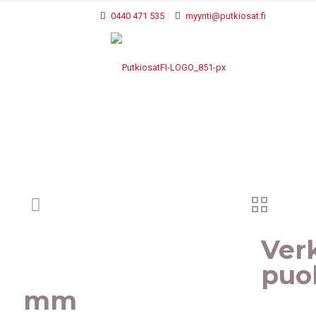
0440 471 535
myynti@putkiosat.fi
Verk
puo
mm