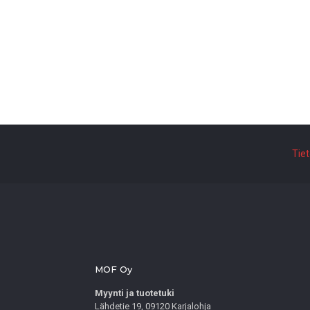
Tie
MOF Oy
Myynti ja tuotetuki
Lähdetie 19, 09120 Karjalohja