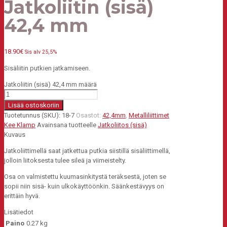
Jatkoliitin (sisä)
42,4 mm
18.90
€
Sis alv 25,5%
Sisäliitin putkien jatkamiseen.
Jatkoliitin (sisä) 42,4 mm määrä
Lisää ostoskoriin
Tuotetunnus (SKU):
18-7
Osastot:
42,4mm
,
Metalliliittimet
Kee Klamp
Avainsana tuotteelle
Jatkoliitos (sisä)
Kuvaus
Jatkoliittimellä saat jatkettua putkia siistillä sisäliittimellä,
jolloin liitoksesta tulee sileä ja viimeistelty.
Osa on valmistettu kuumasinkitystä teräksestä, joten se
sopii niin sisä- kuin ulkokäyttöönkin. Säänkestävyys on
erittäin hyvä.
Lisätiedot
Paino
0.27 kg