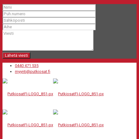
0440 471 535
myynti@putkiosat.fi