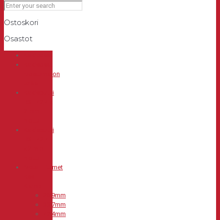
Ostoskori
Osastot
Kaideosat
Kaideosat
ruostumaton
teräs
Kaideputki
RST 42,4 x
2 mm
hiottu
Kaideputki
HST 42,4
x 2 mm
hiottu
Metalliliittimet
Kee
Klamp
26,9mm
33,7mm
42,4mm