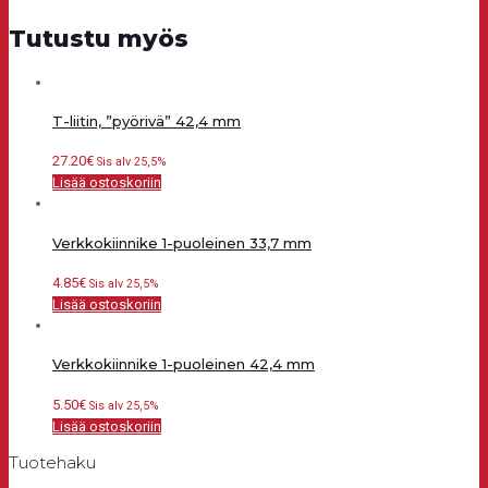
Tutustu myös
T-liitin, ”pyörivä” 42,4 mm
27.20
€
Sis alv 25,5%
Lisää ostoskoriin
Verkkokiinnike 1-puoleinen 33,7 mm
4.85
€
Sis alv 25,5%
Lisää ostoskoriin
Verkkokiinnike 1-puoleinen 42,4 mm
5.50
€
Sis alv 25,5%
Lisää ostoskoriin
Tuotehaku