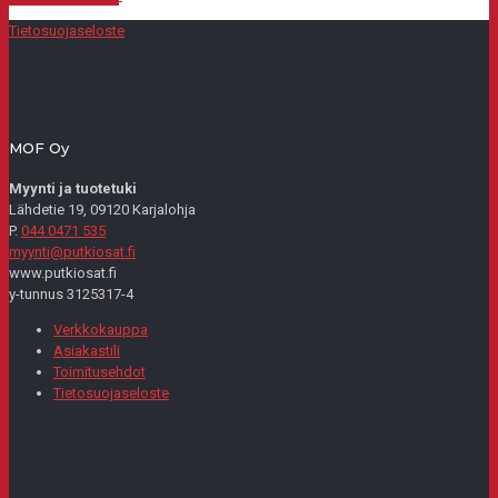
Tietosuojaseloste
MOF Oy
Myynti ja tuotetuki
Lähdetie 19, 09120 Karjalohja
P.
044 0471 535
myynti@putkiosat.fi
www.putkiosat.fi
y-tunnus 3125317-4
Verkkokauppa
Asiakastili
Toimitusehdot
Tietosuojaseloste