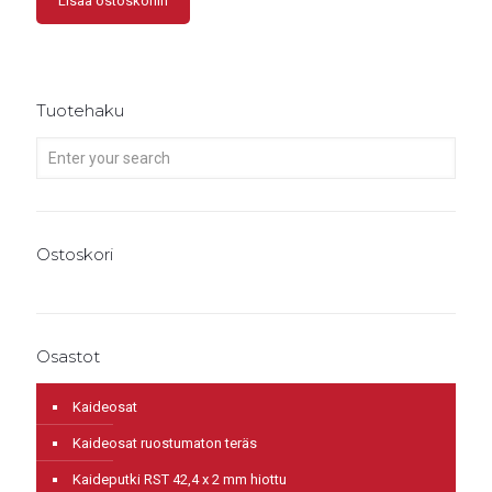
Lisää ostoskoriin
Tuotehaku
Ostoskori
Osastot
Kaideosat
Kaideosat ruostumaton teräs
Kaideputki RST 42,4 x 2 mm hiottu