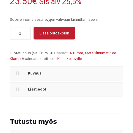
23.50
€
Sis alv 25,5%
Sopii erinomaisesti levyjen vahvaan kiinnittämiseen.
Lisää ostoskoriin
Tuotetunnus (SKU):
P51-8
Osastot:
48,3mm
,
Metalliliittimet Kee
Klamp
Avainsana tuotteelle
Kiinnike levylle
Kuvaus
Lisätiedot
Tutustu myös