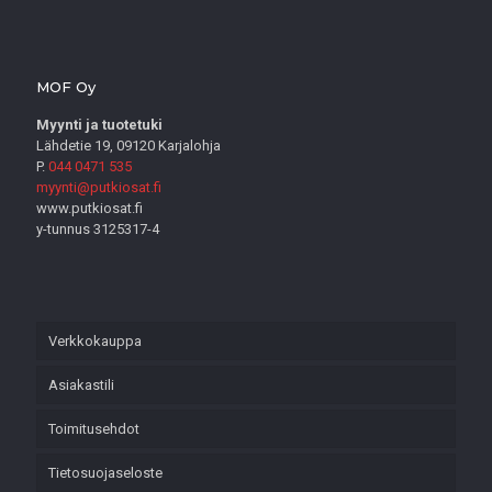
MOF Oy
Myynti ja tuotetuki
Lähdetie 19, 09120 Karjalohja
P.
044 0471 535
myynti@putkiosat.fi
www.putkiosat.fi
y-tunnus 3125317-4
Verkkokauppa
Asiakastili
Toimitusehdot
Tietosuojaseloste