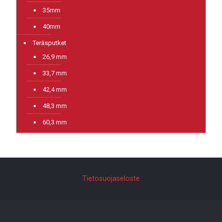
35mm
40mm
Teräsputket
26,9 mm
33,7 mm
42,4 mm
48,3 mm
60,3 mm
Tietosuojaseloste