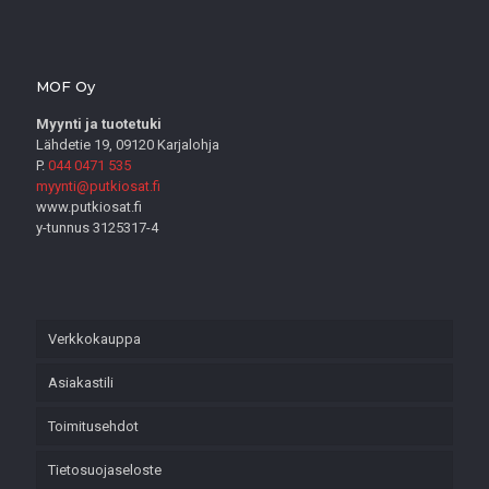
MOF Oy
Myynti ja tuotetuki
Lähdetie 19, 09120 Karjalohja
P.
044 0471 535
myynti@putkiosat.fi
www.putkiosat.fi
y-tunnus 3125317-4
Verkkokauppa
Asiakastili
Toimitusehdot
Tietosuojaseloste