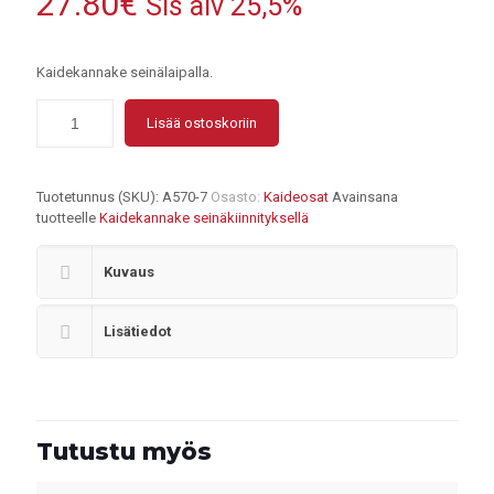
27.80
€
Sis alv 25,5%
Kaidekannake seinälaipalla.
Lisää ostoskoriin
Tuotetunnus (SKU):
A570-7
Osasto:
Kaideosat
Avainsana
tuotteelle
Kaidekannake seinäkiinnityksellä
Kuvaus
Lisätiedot
Tutustu myös