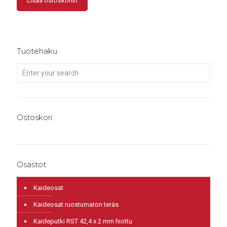
Lisää ostoskoriin
Tuotehaku
Ostoskori
Osastot
Kaideosat
Kaideosat ruostumaton teräs
Kaideputki RST 42,4 x 2 mm hiottu