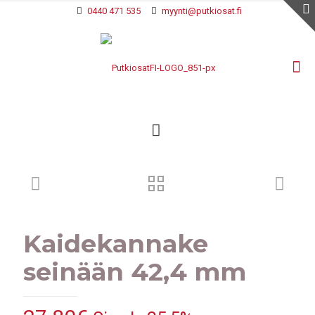
0440 471 535
myynti@putkiosat.fi
Kaidekannake
seinään 42,4 mm