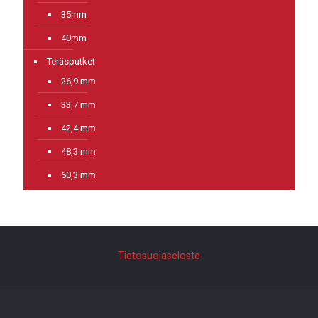
35mm
40mm
Teräsputket
26,9 mm
33,7 mm
42,4 mm
48,3 mm
60,3 mm
Tietosuojaseloste