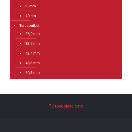
35mm
40mm
Teräsputket
26,9 mm
33,7 mm
42,4 mm
48,3 mm
60,3 mm
Tietosuojaseloste