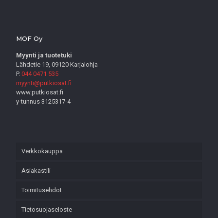
MOF Oy
Myynti ja tuotetuki
Lähdetie 19, 09120 Karjalohja
P.
044 0471 535
myynti@putkiosat.fi
www.putkiosat.fi
y-tunnus 3125317-4
Verkkokauppa
Asiakastili
Toimitusehdot
Tietosuojaseloste