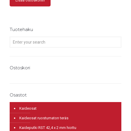
Lisää ostoskoriin
Tuotehaku
Ostoskori
Osastot
Kaideosat
Kaideosat ruostumaton teräs
Kaideputki RST 42,4 x 2 mm hiottu