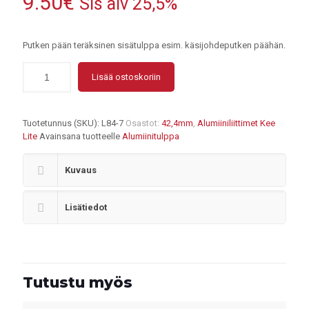
9.50
€
Sis alv 25,5%
Putken pään teräksinen sisätulppa esim. käsijohdeputken päähän.
Lisää ostoskoriin
Tuotetunnus (SKU):
L84-7
Osastot:
42,4mm
,
Alumiiniliittimet Kee
Lite
Avainsana tuotteelle
Alumiinitulppa
Kuvaus
Lisätiedot
Tutustu myös