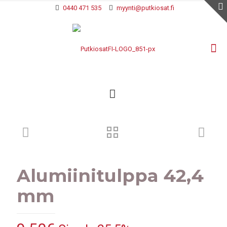
0440 471 535
myynti@putkiosat.fi
Alumiinitulppa 42,4
mm